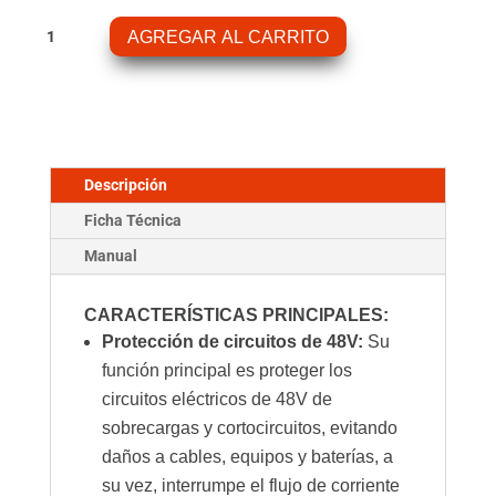
Midi-
AGREGAR AL CARRITO
Fuse
40A/58V
for
48V
(1
pc)
Descripción
cantidad
Ficha Técnica
Manual
CARACTERÍSTICAS PRINCIPALES:
Protección de circuitos de 48V:
Su
función principal es proteger los
circuitos eléctricos de 48V de
sobrecargas y cortocircuitos, evitando
daños a cables, equipos y baterías, a
su vez, interrumpe el flujo de corriente