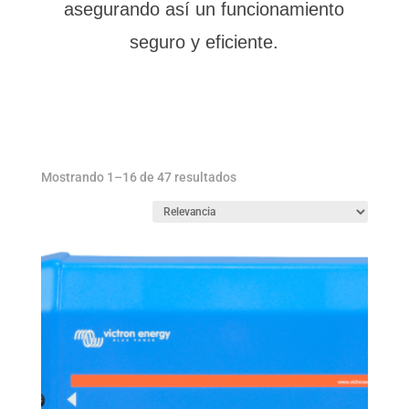
asegurando así un funcionamiento
seguro y eficiente.
Ordenado
Mostrando 1–16 de 47 resultados
por
los
últimos