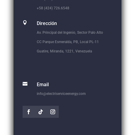
+58 (424) 726.6548

Dirección
Av. Principal del Ingenio, Sector Palo Alto
CC Parque Esmeralda, PB, Local PL-11
Guatire, Miranda, 1221, Venezuela

Email
info@electriserviceenergy.com