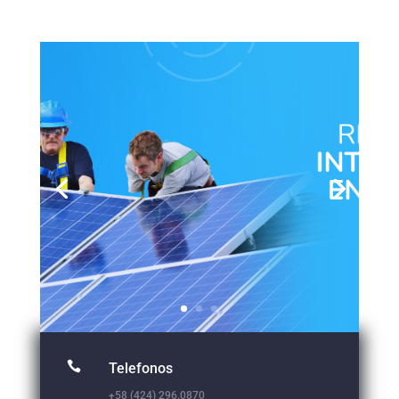

Telefonos
+58 (424) 296.0870