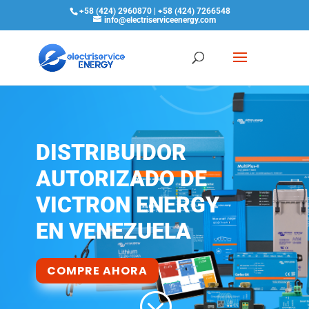
+58 (424) 2960870 | +58 (424) 7266548
info@electriserviceenergy.com
DISTRIBUIDOR
AUTORIZADO DE
VICTRON ENERGY
EN VENEZUELA
COMPRE AHORA
;