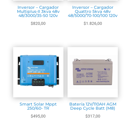
Inversor – Cargador
Inversor – Cargador
Multiplus-II 3kva 48v
Quattro 5kva 48v
48/3000/35-50 120v
48/5000/70-100/100 120v
$
820,00
$
1.826,00
Seleccionar
Seleccionar
Smart Solar Mppt
Batería 12V/110AH AGM
250/60- TR
Deep Cycle Batt (M8)
$
495,00
$
317,00
Seleccionar
Seleccionar