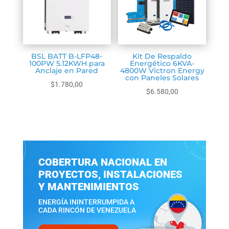
BSL BATT B-LFP48-
Kit De Respaldo
100PW 5.12KWH para
Energético 6KVA-
Anclaje en Pared
4800W Victron Energy
con Paneles Solares
$
1.780,00
$
6.580,00
Seleccionar
Seleccionar
COBERTURA NACIONAL EN
PROYECTOS, INSTALACIONES
Y MANTENIMIENTOS
ENERGÍA ININTERRUMPIDA A
CADA RINCÓN DE VENEZUELA