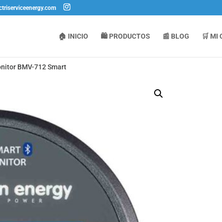
ctriserviceenergy.com
🏠 INICIO
🛍️ PRODUCTOS
📰 BLOG
🛒 MI
onitor BMV-712 Smart