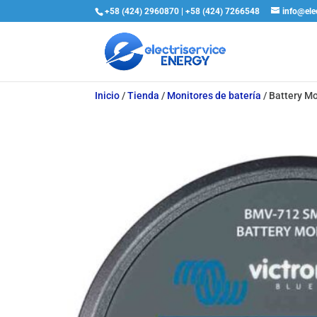
+58 (424) 2960870 | +58 (424) 7266548
info@ele
Inicio
/
Tienda
/
Monitores de batería
/
Battery M