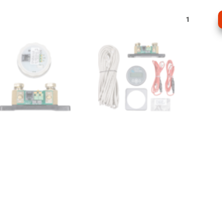
Battery
Monitor
BMV-
712
Smart
cantidad