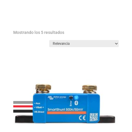
Ordenado
Mostrando los 5 resultados
por
los
últimos