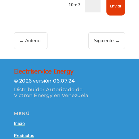
=
10 + 7
Enviar
←
Anterior
Siguiente
→
Electriservice Energy
© 2026 versión 06.07.24
Distribuidor Autorizado de
Victron Energy en Venezuela
MENÚ
Inicio
Productos