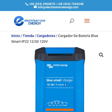
+58 (424) 2960870 | +58 (424) 7266548
info@electriserviceenergy.com
Inicio
/
Tienda
/
Cargadores
/
Cargador De Batería Blue
Smart IP22 12/30 120V