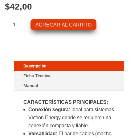
$
42,00
M8
AGREGAR AL CARRITO
Conector
Circular
Macho/
Hembra
3
Polos
Descripción
Cable
Ficha Técnica
2M
(2
Manual
piezas)
cantidad
CARACTERÍSTICAS PRINCIPALES:
Conexión segura:
Ideal para sistemas
Victron Energy donde se requiere una
conexión compacta y fiable.
Versatilidad:
El par de cables (macho