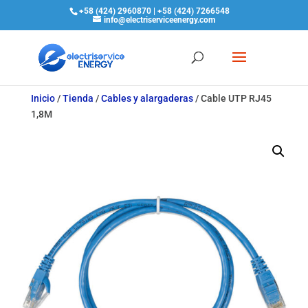
+58 (424) 2960870 | +58 (424) 7266548
info@electriserviceenergy.com
Inicio
/
Tienda
/
Cables y alargaderas
/
Cable UTP RJ45
1,8M