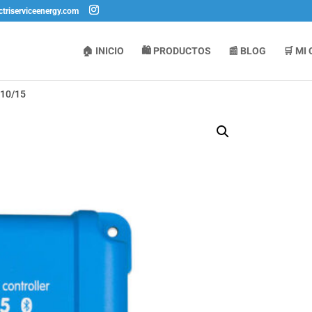
ctriserviceenergy.com
🏠 INICIO
🛍️ PRODUCTOS
📰 BLOG
🛒 MI
-10/15