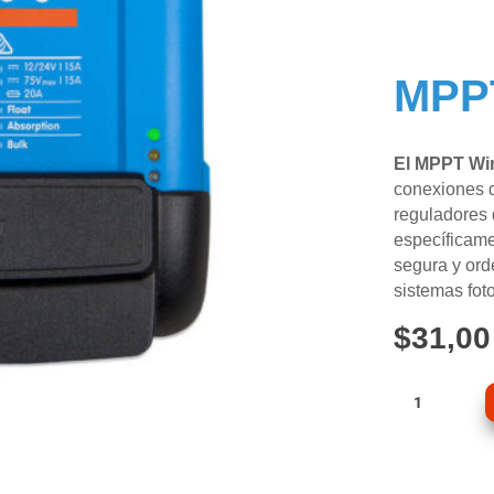
MPPT
El MPPT Wir
conexiones d
reguladores 
específicame
segura y ord
sistemas fot
$
31,00
MPPT
Wirebox-
S
75-
10/15