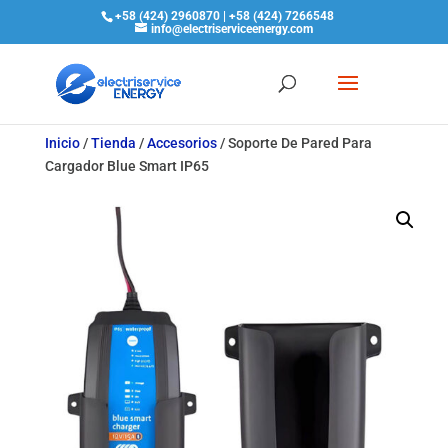
+58 (424) 2960870 | +58 (424) 7266548
info@electriserviceenergy.com
Inicio
/
Tienda
/
Accesorios
/
Soporte De Pared Para
Cargador Blue Smart IP65