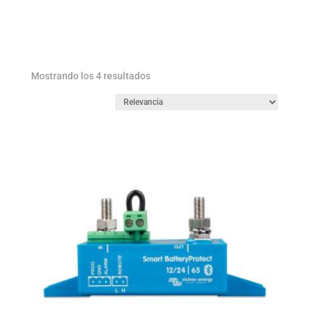
Ordenado
Mostrando los 4 resultados
por
los
últimos