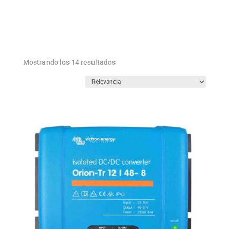
Ordenado
Mostrando los 14 resultados
por
los
últimos