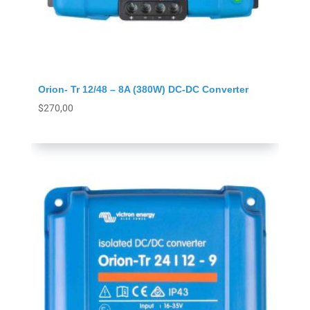
Orion- Tr 12/48 – 8A (380W) DC-DC Converter
$
270,00
Agregar al carrito