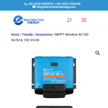
+58 (424) 2960870 | +58 (424) 7266548
info@electriserviceenergy.com
Inicio
/
Tienda
/
Accesorios
/
MPPT Wirebox-M 100-
30/50 & 150-35/45